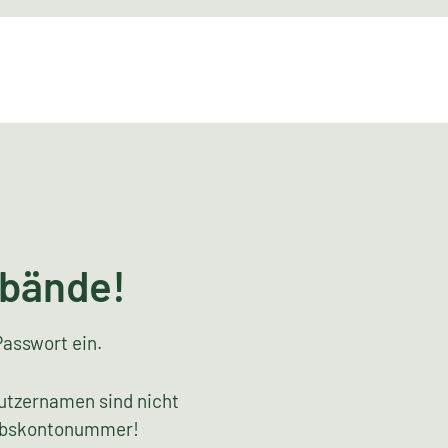
rbände!
Passwort ein.
utzernamen sind nicht
riebskontonummer!