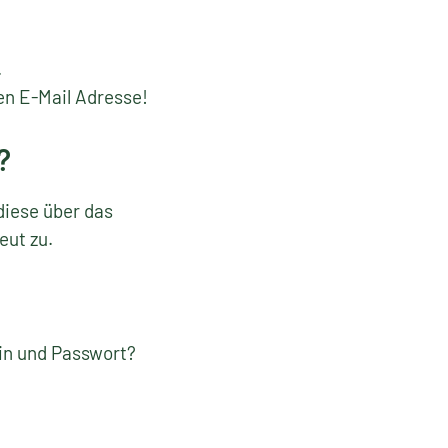
.
en E-Mail Adresse!
?
diese über das
eut zu.
gin und Passwort?