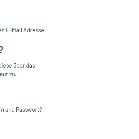
.
en E-Mail Adresse!
?
diese über das
eut zu.
gin und Passwort?