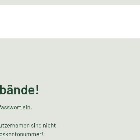
rbände!
Passwort ein.
utzernamen sind nicht
riebskontonummer!