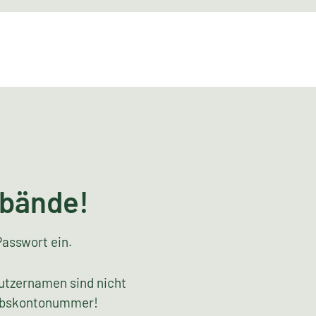
rbände!
Passwort ein.
utzernamen sind nicht
riebskontonummer!