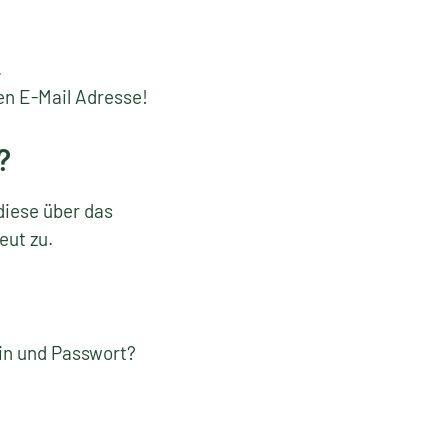
.
en E-Mail Adresse!
?
diese über das
eut zu.
gin und Passwort?