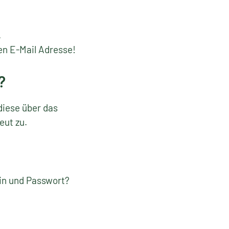
.
en E-Mail Adresse!
?
diese über das
eut zu.
gin und Passwort?