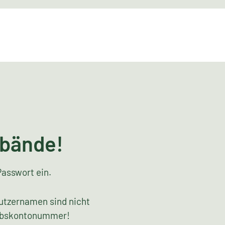
rbände!
Passwort ein.
utzernamen sind nicht
riebskontonummer!