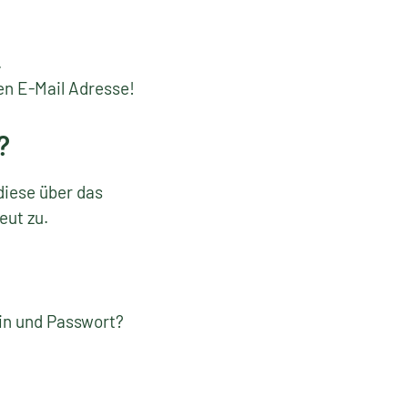
.
en E-Mail Adresse!
?
diese über das
eut zu.
gin und Passwort?