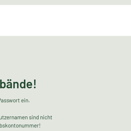
rbände!
Passwort ein.
utzernamen sind nicht
riebskontonummer!