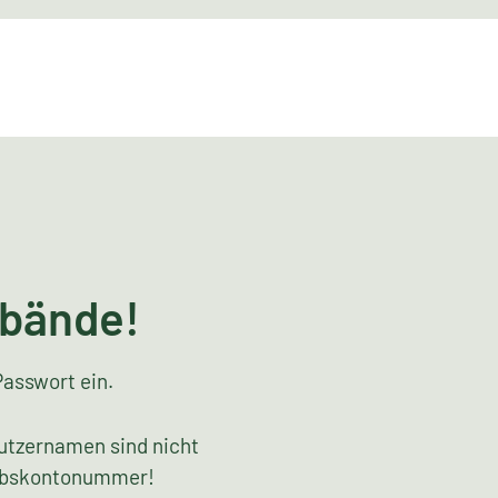
rbände!
Passwort ein.
utzernamen sind nicht
riebskontonummer!