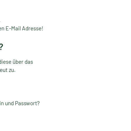
.
en E-Mail Adresse!
?
diese über das
eut zu.
gin und Passwort?