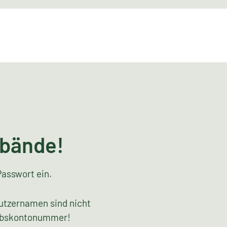
rbände!
Passwort ein.
utzernamen sind nicht
riebskontonummer!