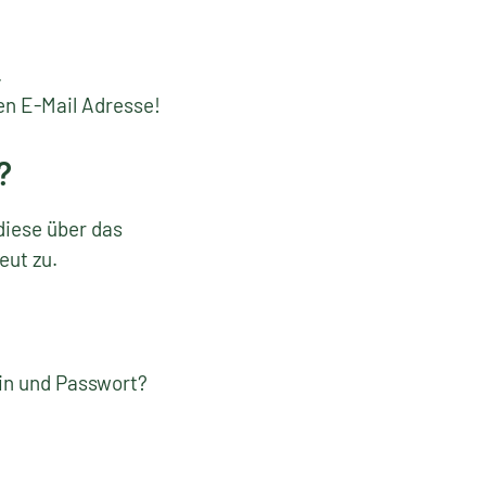
.
en E-Mail Adresse!
?
diese über das
eut zu.
gin und Passwort?