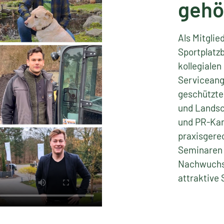
gehö
Als Mitgli
Sportplatzb
kollegiale
Serviceang
geschützte
und Landsc
und PR-Kam
praxisgerec
Seminaren u
Nachwuchs
attraktive