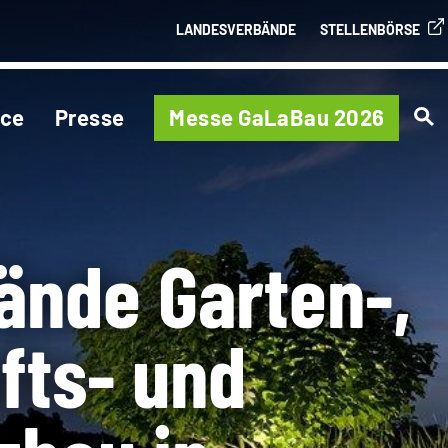
LANDESVERBÄNDE
STELLENBÖRSE
ice
Presse
Messe GaLaBau 2026
ände Garten-,
fts- und