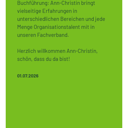
Buchführung: Ann-Christin bringt
vielseitige Erfahrungen in
unterschiedlichen Bereichen und jede
Menge Organisationstalent mit in
unseren Fachverband.
Herzlich willkommen Ann-Christin,
schön, dass du da bist!
01.07.2026