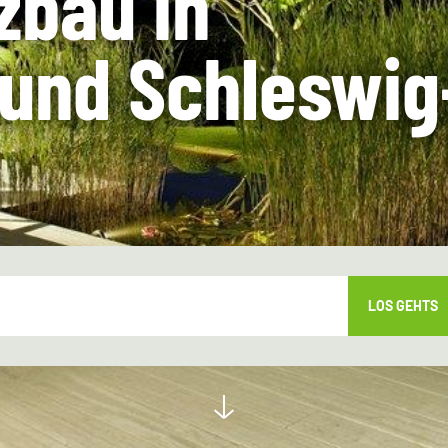
zbau in
und Schleswig
LOS GEHTS