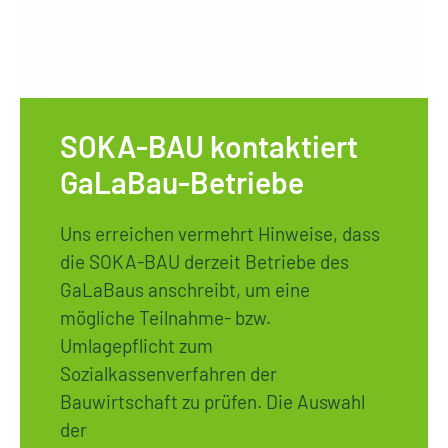
SOKA-BAU kontaktiert
GaLaBau-Betriebe
Uns erreichen vermehrt Hinweise, dass
die SOKA-BAU derzeit Betriebe des
GaLaBaus anschreibt, um eine
mögliche Teilnahme- bzw.
Umlagepflicht zum
Sozialkassenverfahren der
Bauwirtschaft zu prüfen. Die Auswahl
der