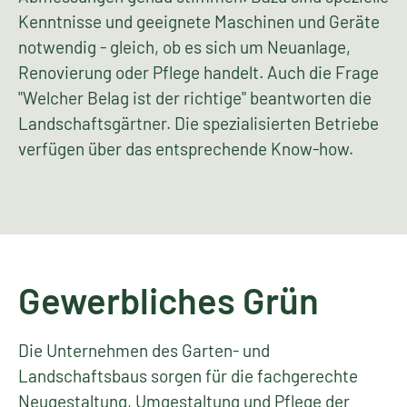
Sport- und Freizeitanlagen
Immer mehr Menschen gestalten ihre Freizeit
aktiv: auf Sportplätzen, Trimmpfaden, Bolz-,
Tennis- und Golfplätzen. Freizeitflächen müssen
enorme Belastungen aushalten. Um so wichtiger
ist es, dass sie nach den anerkannten Regeln der
Technik gebaut werden. Bei Anlagen für den
Leistungssport müssen darüber hinaus die
Abmessungen genau stimmen. Dazu sind spezielle
Kenntnisse und geeignete Maschinen und Geräte
notwendig - gleich, ob es sich um Neuanlage,
Renovierung oder Pflege handelt. Auch die Frage
"Welcher Belag ist der richtige" beantworten die
Landschaftsgärtner. Die spezialisierten Betriebe
verfügen über das entsprechende Know-how.