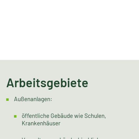
verbessern den Wärmehaushalt
verlängern die Haltbarkeit des Daches
Dabei bieten Dächer bisher weitgehend
ungenutzte Flächenreserven für die Schaffung
von Grünanlagen im Rahmen von
Ausgleichsmaßnahmen bei Natur- und
Umweltschutzauflagen.