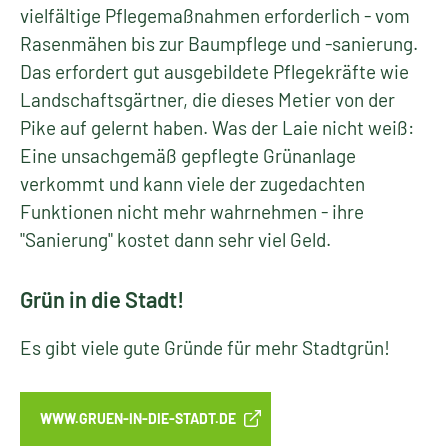
Kommunikation. Sie dienen der Erholung und
Unterhaltung und zunehmend der
Freizeitgestaltung. Während sie früher vorrangig
als "grüne Lunge" der industrialisierten
Ballungsgebiete geschätzt wurden, sehnen sich
die Menschen heute nach Freizeit und Erholung in
ihrer Nähe. Viele Grünanlagen und Parks werden
diesen Anforderungen nicht gerecht und müssen -
ganz oder in Teilbereichen - umgestaltet werden.
Zur Erhaltung ihrer Funktionsfähigkeit sind
vielfältige Pflegemaßnahmen erforderlich - vom
Rasenmähen bis zur Baumpflege und -sanierung.
Das erfordert gut ausgebildete Pflegekräfte wie
Landschaftsgärtner, die dieses Metier von der
Pike auf gelernt haben. Was der Laie nicht weiß:
Eine unsachgemäß gepflegte Grünanlage