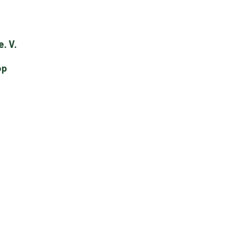
. V.
op